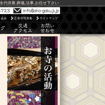
,永代供養,葬儀,法事,お任せ下さい
し込み
正覚寺写真集
サイトマップ