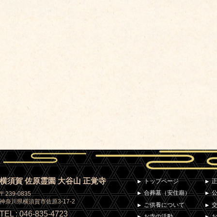
横須賀 佐原霊園 大谷山 正覚寺
トップページ
合葬墓（安住廟）
〒239-0835
神奈川県横須賀市佐原3-17-2
ご供養について
TEL : 046-835-4723
お寺の活動