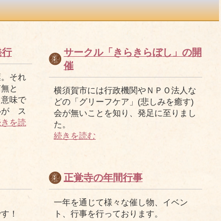
発行
サークル「きらきらぼし」の開
催
葉。それ
南無と
横須賀市には行政機関やＮＰＯ法人な
う意味で
どの「グリーフケア」(悲しみを癒す)
心が ス
会が無いことを知り、発足に至りまし
続きを読
た。
続きを読む
正覚寺の年間行事
？
一年を通じて様々な催し物、イベン
です！
ト、行事を行っております。