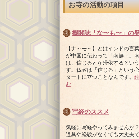
お寺の活動の項目
機関誌「な〜も〜」の
【ナ～モ～】とはインドの言
が中国に伝わって「南無」。
は、信じるとか帰依するとい
す。仏教は「信じる」という
タートに立つことなんです。
む
写経のススメ
気軽に写経やってみませんか
道具や経験がなくても大丈夫