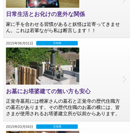
日常生活とお化けの意外な関係
家に手を合わせる習慣があると妖怪は近寄ってきませ
ん。これは若輩ながら私は断言します！！
2015年06月01日
豆知識
お墓にお塔婆建ての無い方も安心
正覚寺墓苑には檀家さんの墓石と正覚寺の歴代住職方
の墓石があります。その歴代住職のお墓の横には、皆
さまが使用されるお塔婆建立所が以前からあります。
2015年03月04日
豆知識